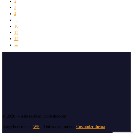
2
3
4
…
10
11
12
→
© 2026
– Alle rechten voorbehouden
Aangeboden door
WP
– Ontworpen met de
Customizr thema