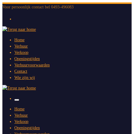
Ga
Voor persoonlijk contact bel 0493-496083
naar
inhoud
Home
Verhuur
Verkoop
Openingstijden
Verhuurvoorwaarden
Contact
Wie zijn wij
Menu
Home
Verhuur
Verkoop
Openingstijden