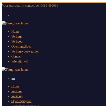
Ga
Voor persoonlijk contact bel 0493-496083
naar
inhoud
Home
Verhuur
Verkoop
Openingstijden
Verhuurvoorwaarden
Contact
Wie zijn wij
Menu
Home
Verhuur
Verkoop
Openingstijden