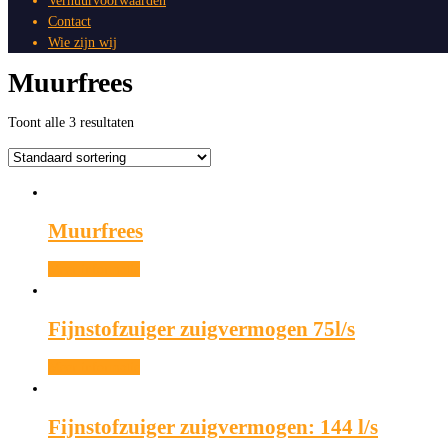
Verhuurvoorwaarden
Contact
Wie zijn wij
Muurfrees
Toont alle 3 resultaten
Muurfrees
Meer informatie
Fijnstofzuiger zuigvermogen 75l/s
Meer informatie
Fijnstofzuiger zuigvermogen: 144 l/s